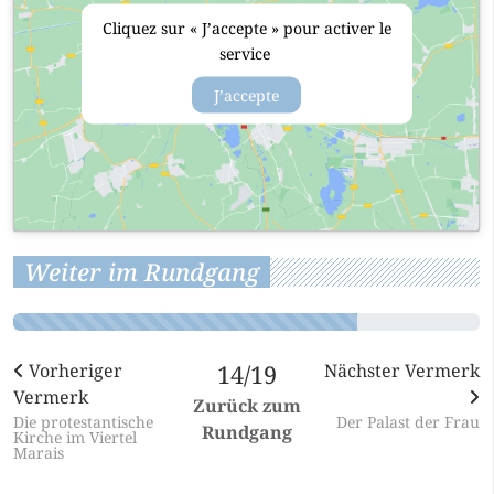
Cliquez sur « J’accepte » pour activer le
service
J’accepte
Weiter im Rundgang
Vorheriger
14/19
Nächster Vermerk
Vermerk
Zurück zum
Die protestantische
Der Palast der Frau
Rundgang
Kirche im Viertel
Marais