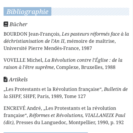
Bibliographie
Bücher
BOURDON Jean-François,
Les pasteurs réformés face à la
déchristianisation de l’An II
, mémoire de maîtrise,
Université Pierre Mendès-France, 1987
VOVELLE Michel,
La Révolution contre l’Église : de la
raison à l’être suprême
, Complexe, Bruxelles, 1988
Artikels
„Les Protestants et la Révolution française“,
Bulletin de
la SHPF,
SHPF, Paris, 1989, Tome 127
ENCREVÉ André, „Les Protestants et la révolution
française“,
Réformes et Révolutions, VIALLANEIX Paul
(dir.),
Presses du Languedoc, Montpellier, 1990, p. 192