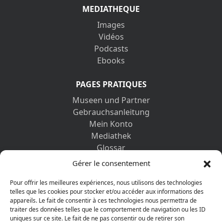
MEDIATHEQUE
Images
Vidéos
Podcasts
Ebooks
PAGES PRATIQUES
Museen und Partner
Gebrauchsanleitung
Mein Konto
Mediathek
Glossar
Kontaktformular
Gérer le consentement
Impressum
Datenschutz-Bestimmungen
Pour offrir les meilleures expériences, nous utilisons des technologies
telles que les cookies pour stocker et/ou accéder aux informations des
appareils. Le fait de consentir à ces technologies nous permettra de
ENTDECKEN SIE AUCH
traiter des données telles que le comportement de navigation ou les ID
uniques sur ce site. Le fait de ne pas consentir ou de retirer son