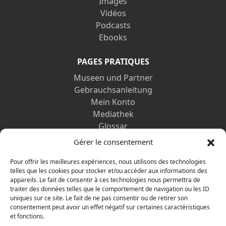
Images
Vidéos
Podcasts
Ebooks
PAGES PRATIQUES
Museen und Partner
Gebrauchsanleitung
Mein Konto
Mediathek
Glossar
Kontaktformular
Gérer le consentement
Impressum
Datenschutz-Bestimmungen
Pour offrir les meilleures expériences, nous utilisons des technologies
telles que les cookies pour stocker et/ou accéder aux informations des
appareils. Le fait de consentir à ces technologies nous permettra de
ENTDECKEN SIE AUCH
traiter des données telles que le comportement de navigation ou les ID
uniques sur ce site. Le fait de ne pas consentir ou de retirer son
consentement peut avoir un effet négatif sur certaines caractéristiques
et fonctions.