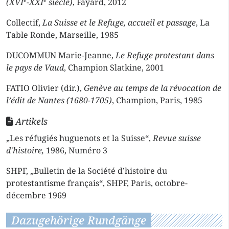
(XVI
-XXI
siècle)
, Fayard, 2012
Collectif,
La Suisse et le Refuge, accueil et passage
, La
Table Ronde, Marseille, 1985
DUCOMMUN Marie-Jeanne,
Le Refuge protestant dans
le pays de Vaud
, Champion Slatkine, 2001
FATIO Olivier (dir.),
Genève au temps de la révocation de
l’édit de Nantes (1680-1705)
, Champion, Paris, 1985
Artikels
„Les réfugiés huguenots et la Suisse“,
Revue suisse
d'histoire,
1986, Numéro 3
SHPF, „Bulletin de la Société d’histoire du
protestantisme français“,
SHPF, Paris, octobre-
décembre 1969
Dazugehörige Rundgänge