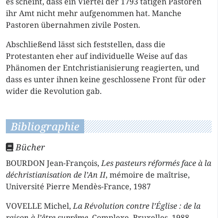
es scheint, dass ein Viertel der 1793 tätigen Pastoren
ihr Amt nicht mehr aufgenommen hat. Manche
Pastoren übernahmen zivile Posten.
Abschließend lässt sich feststellen, dass die
Protestanten eher auf individuelle Weise auf das
Phänomen der Entchristianisierung reagierten, und
dass es unter ihnen keine geschlossene Front für oder
wider die Revolution gab.
Bibliographie
Bücher
BOURDON Jean-François,
Les pasteurs réformés face à la
déchristianisation de l’An II
, mémoire de maîtrise,
Université Pierre Mendès-France, 1987
VOVELLE Michel,
La Révolution contre l’Église : de la
raison à l’être suprême
, Complexe, Bruxelles, 1988