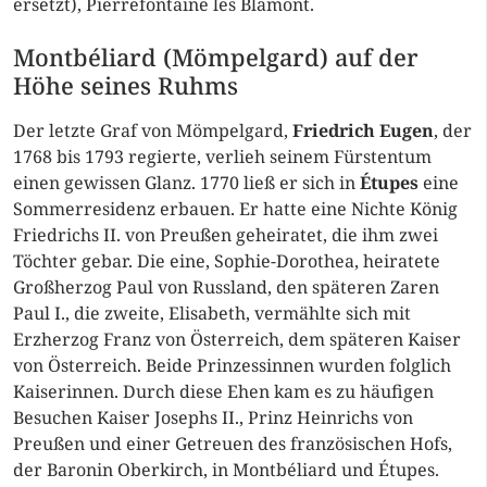
ersetzt), Pierrefontaine les Blamont.
Montbéliard (Mömpelgard) auf der
Höhe seines Ruhms
Der letzte Graf von Mömpelgard,
Friedrich Eugen
, der
1768 bis 1793 regierte, verlieh seinem Fürstentum
einen gewissen Glanz. 1770 ließ er sich in
Étupes
eine
Sommerresidenz erbauen. Er hatte eine Nichte König
Friedrichs II. von Preußen geheiratet, die ihm zwei
Töchter gebar. Die eine, Sophie-Dorothea, heiratete
Großherzog Paul von Russland, den späteren Zaren
Paul I., die zweite, Elisabeth, vermählte sich mit
Erzherzog Franz von Österreich, dem späteren Kaiser
von Österreich. Beide Prinzessinnen wurden folglich
Kaiserinnen. Durch diese Ehen kam es zu häufigen
Besuchen Kaiser Josephs II., Prinz Heinrichs von
Preußen und einer Getreuen des französischen Hofs,
der Baronin Oberkirch, in Montbéliard und Étupes.