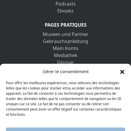
Podcasts
Ebooks
PAGES PRATIQUES
Museen und Partner
Gebrauchsanleitung
Mein Konto
Mediathek
Glossar
Kontaktformular
Gérer le consentement
Impressum
Datenschutz-Bestimmungen
Pour offrir les meilleures expériences, nous utilisons des technologies
telles que les cookies pour stocker et/ou accéder aux informations des
appareils. Le fait de consentir à ces technologies nous permettra de
ENTDECKEN SIE AUCH
traiter des données telles que le comportement de navigation ou les ID
uniques sur ce site. Le fait de ne pas consentir ou de retirer son
consentement peut avoir un effet négatif sur certaines caractéristiques
et fonctions.