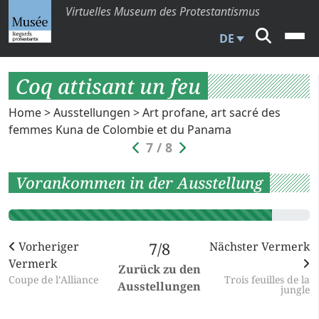
Virtuelles Museum des Protestantismus
DE
Coq attisant un feu
Home
>
Ausstellungen
>
Art profane, art sacré des
femmes Kuna de Colombie et du Panama
7 / 8
Vorankommen in der Ausstellung
Vorheriger
7/8
Nächster Vermerk
Vermerk
Zurück zu den
Coupe de l’Alliance
Trois feuilles de la
Ausstellungen
jungle