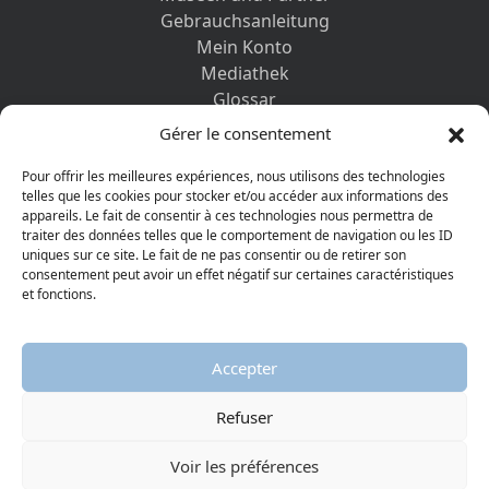
Gebrauchsanleitung
Mein Konto
Mediathek
Glossar
Kontaktformular
Gérer le consentement
Impressum
Datenschutz-Bestimmungen
Pour offrir les meilleures expériences, nous utilisons des technologies
telles que les cookies pour stocker et/ou accéder aux informations des
appareils. Le fait de consentir à ces technologies nous permettra de
ENTDECKEN SIE AUCH
traiter des données telles que le comportement de navigation ou les ID
uniques sur ce site. Le fait de ne pas consentir ou de retirer son
consentement peut avoir un effet négatif sur certaines caractéristiques
et fonctions.
Accepter
Refuser
© 2026 Protestantisches Museum
Visiter la page Facebook
Visiter la page Youtube
Voir les préférences
AGGELOS