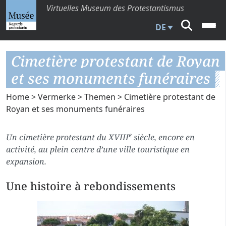
Virtuelles Museum des Protestantismus
DE
Cimetière protestant de Royan
et ses monuments funéraires
Home
>
Vermerke
>
Themen
> Cimetière protestant de
Royan et ses monuments funéraires
e
Un cimetière protestant du XVIII
siècle, encore en
activité, au plein centre d’une ville touristique en
expansion.
Une histoire à rebondissements