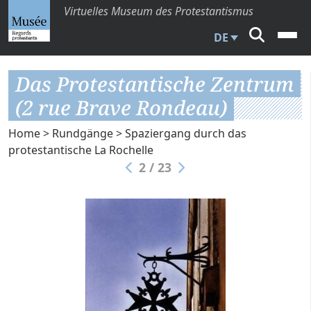
Virtuelles Museum des Protestantismus
DE
Das Protestantische Zentrum
(2 rue Brave Rondeau)
Home
>
Rundgänge
>
Spaziergang durch das
protestantische La Rochelle
2 / 23