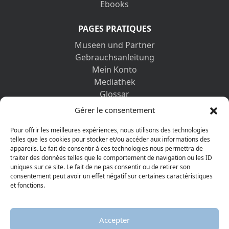
Ebooks
PAGES PRATIQUES
Museen und Partner
Gebrauchsanleitung
Mein Konto
Mediathek
Glossar
Kontaktformular
Gérer le consentement
Impressum
Datenschutz-Bestimmungen
Pour offrir les meilleures expériences, nous utilisons des technologies
telles que les cookies pour stocker et/ou accéder aux informations des
appareils. Le fait de consentir à ces technologies nous permettra de
ENTDECKEN SIE AUCH
traiter des données telles que le comportement de navigation ou les ID
uniques sur ce site. Le fait de ne pas consentir ou de retirer son
consentement peut avoir un effet négatif sur certaines caractéristiques
et fonctions.
Accepter