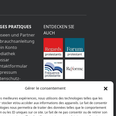
GES PRATIQUES
ENTDECKEN SIE
AUCH
seen und Partner
brauchsanleitung
in Konto
diathek
ossar
ntaktformular
pressum
tenschutz-
stimmungen
Gérer le consentement
les meilleures expériences, nous utilisons des technologies telles que les
 stocker et/ou accéder aux informations des appareils. Le fait de consentir
ologies nous permettra de traiter des données telles que le comportement
n ou les ID uniques sur ce site. Le fait de ne pas consentir ou de retirer son