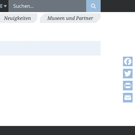
E
Neuigkeiten
Museen und Partner
Face
Twitt
Print
Emai