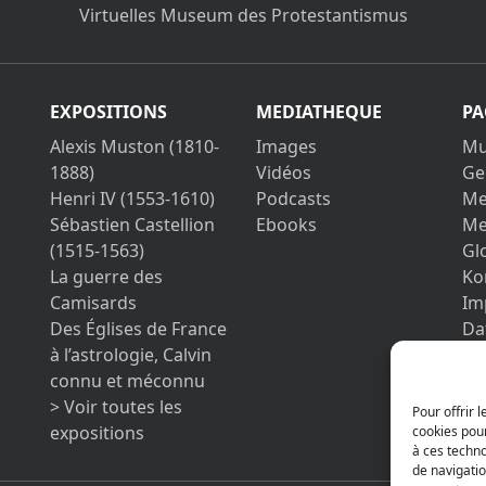
Virtuelles Museum des Protestantismus
EXPOSITIONS
MEDIATHEQUE
PA
Alexis Muston (1810-
Images
Mu
1888)
Vidéos
Ge
Henri IV (1553-1610)
Podcasts
Me
Sébastien Castellion
Ebooks
Me
(1515-1563)
Gl
La guerre des
Ko
Camisards
Im
Des Églises de France
Da
à l’astrologie, Calvin
Be
connu et méconnu
> Voir toutes les
Pour offrir 
expositions
cookies pour
à ces techn
de navigatio