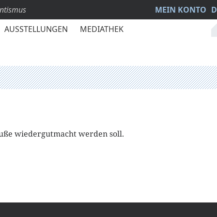
antismus
MEIN KONTO
D
AUSSTELLUNGEN
MEDIATHEK
Buße wiedergutmacht werden soll.