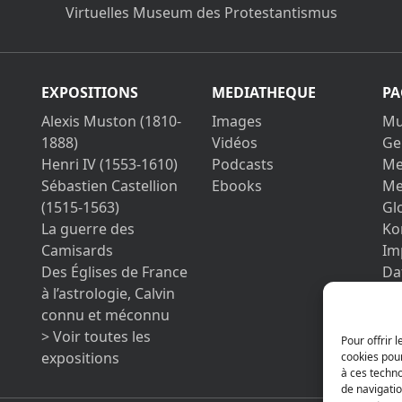
Virtuelles Museum des Protestantismus
EXPOSITIONS
MEDIATHEQUE
PA
Alexis Muston (1810-
Images
Mu
1888)
Vidéos
Ge
Henri IV (1553-1610)
Podcasts
Me
Sébastien Castellion
Ebooks
Me
(1515-1563)
Gl
La guerre des
Ko
Camisards
Im
Des Églises de France
Da
à l’astrologie, Calvin
Be
connu et méconnu
> Voir toutes les
Pour offrir 
expositions
cookies pour
à ces techn
de navigatio