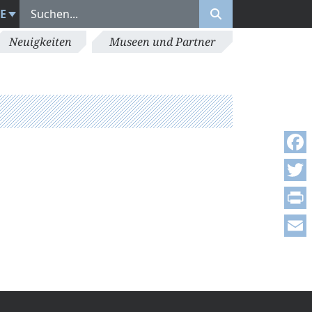
E
Neuigkeiten
Museen und Partner
Face
Twitt
Print
Emai