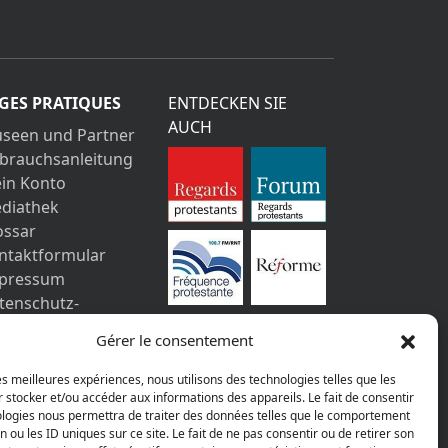
GES PRATIQUES
ENTDECKEN SIE
AUCH
seen und Partner
brauchsanleitung
in Konto
diathek
ossar
ntaktformular
pressum
tenschutz-
stimmungen
Gérer le consentement
les meilleures expériences, nous utilisons des technologies telles que les
 stocker et/ou accéder aux informations des appareils. Le fait de consentir
ologies nous permettra de traiter des données telles que le comportement
n ou les ID uniques sur ce site. Le fait de ne pas consentir ou de retirer son