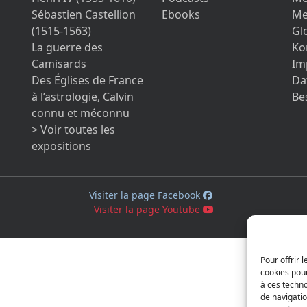
Sébastien Castellion
Ebooks
Me
(1515-1563)
Gl
La guerre des
Ko
Camisards
Im
Des Églises de France
Da
à l’astrologie, Calvin
Be
connu et méconnu
> Voir toutes les
expositions
Visiter la page Facebook
Visiter la page Youtube
Pour offrir 
cookies pour
à ces techn
de navigatio