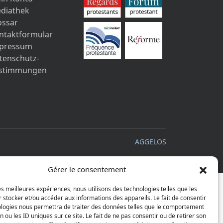
diathek
ossar
ntaktformular
pressum
tenschutz-
stimmungen
AGGELOS
Gérer le consentement
les meilleures expériences, nous utilisons des technologies telles que les
 stocker et/ou accéder aux informations des appareils. Le fait de consentir
ologies nous permettra de traiter des données telles que le comportement
n ou les ID uniques sur ce site. Le fait de ne pas consentir ou de retirer son