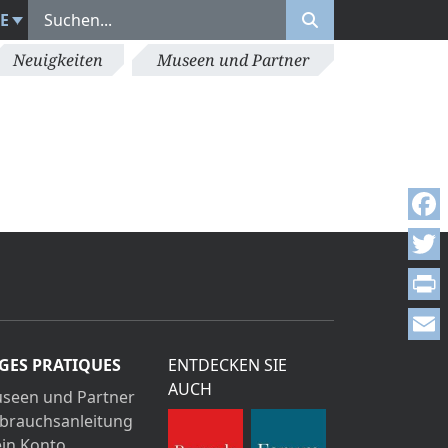
E
Neuigkeiten
Museen und Partner
Face
Twitt
Print
Emai
GES PRATIQUES
ENTDECKEN SIE
AUCH
seen und Partner
brauchsanleitung
in Konto