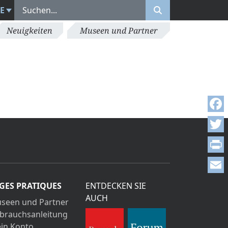
E
Neuigkeiten
Museen und Partner
Face
Twitt
Print
Emai
GES PRATIQUES
ENTDECKEN SIE
AUCH
seen und Partner
brauchsanleitung
in Konto