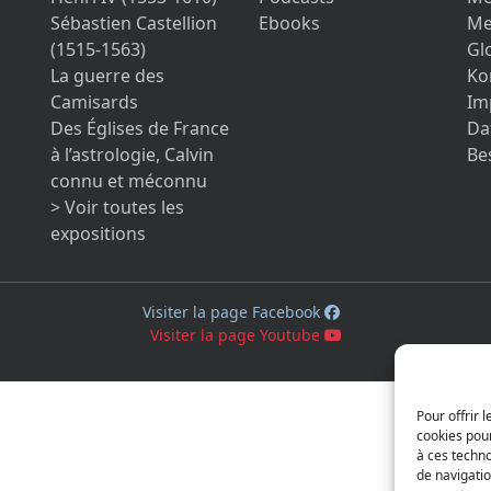
Sébastien Castellion
Ebooks
Me
(1515-1563)
Gl
La guerre des
Ko
Camisards
Im
Des Églises de France
Da
à l’astrologie, Calvin
Be
connu et méconnu
> Voir toutes les
expositions
Visiter la page Facebook
Visiter la page Youtube
Pour offrir 
cookies pour
à ces techn
de navigatio