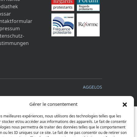
diathek
ossar
ntaktformular
pressum
tenschutz-
stimmungen
AGGELOS
Gérer le consentement
les meilleures expériences, nous utilisons des technologies telles que les
 stocker et/ou accéder aux informations des appareils. Le fait de consentir
ologies nous permettra de traiter des données telles que le comportement
n ou les ID uniques sur ce site. Le fait de ne pas consentir ou de retirer son