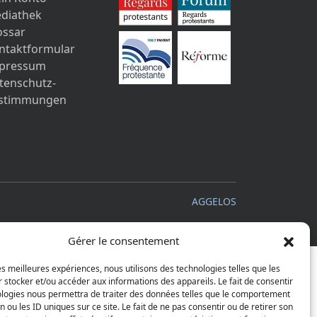
diathek
ossar
ntaktformular
pressum
tenschutz-
stimmungen
AGGELOS
Gérer le consentement
les meilleures expériences, nous utilisons des technologies telles que les
 stocker et/ou accéder aux informations des appareils. Le fait de consentir
ologies nous permettra de traiter des données telles que le comportement
n ou les ID uniques sur ce site. Le fait de ne pas consentir ou de retirer son