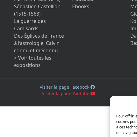
Sébastien Castellion
Ebooks
Me
(1515-1563)
Gl
La guerre des
Ko
Camisards
Im
Des Églises de France
Da
à l’astrologie, Calvin
Be
connu et méconnu
> Voir toutes les
expositions
Visiter la page Facebook
Visiter la page Youtube
Pour offrir 
cookies pour
à ces techn
de navigatio