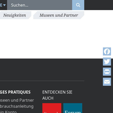
E
Neuigkeiten
Museen und Partner
Face
Twitt
Print
Emai
GES PRATIQUES
ENTDECKEN SIE
AUCH
seen und Partner
brauchsanleitung
in Konto