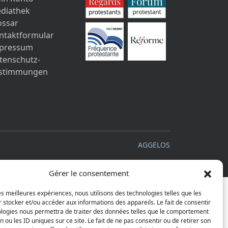
diathek
ossar
ntaktformular
pressum
tenschutz-
stimmungen
AGGELOS
Gérer le consentement
les meilleures expériences, nous utilisons des technologies telles que les
 stocker et/ou accéder aux informations des appareils. Le fait de consentir
ologies nous permettra de traiter des données telles que le comportement
n ou les ID uniques sur ce site. Le fait de ne pas consentir ou de retirer son