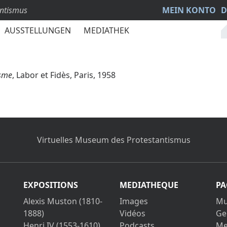
antismus
MEIN KONTO
D
AUSSTELLUNGEN
MEDIATHEK
isme
, Labor et Fidès, Paris, 1958
Virtuelles Museum des Protestantismus
EXPOSITIONS
MEDIATHEQUE
PA
Alexis Muston (1810-
Images
Mu
1888)
Vidéos
Ge
Henri IV (1553-1610)
Podcasts
Me