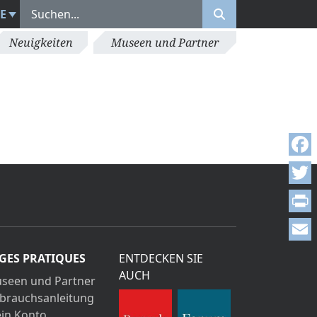
E
Neuigkeiten
Museen und Partner
Face
Twitt
Print
Emai
GES PRATIQUES
ENTDECKEN SIE
AUCH
seen und Partner
brauchsanleitung
in Konto