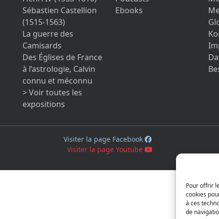
Sébastien Castellion
Ebooks
Me
(1515-1563)
Gl
La guerre des
Ko
Camisards
Im
Des Églises de France
Da
à l’astrologie, Calvin
Be
connu et méconnu
> Voir toutes les
expositions
Visiter la page Facebook
Visiter la page Youtube
Pour offrir 
cookies pour
à ces techn
de navigatio