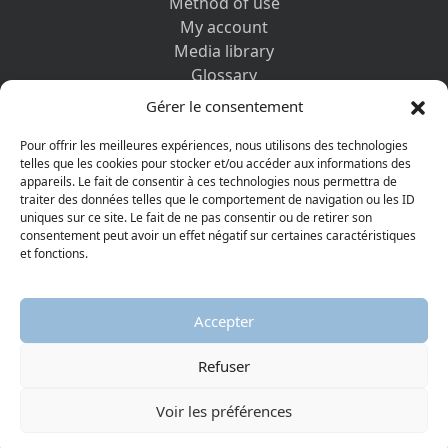
Method of use
My account
Media library
Glossary
Contact us
Gérer le consentement
Legal information
Privacy policy
Pour offrir les meilleures expériences, nous utilisons des technologies
telles que les cookies pour stocker et/ou accéder aux informations des
appareils. Le fait de consentir à ces technologies nous permettra de
DISCOVER ALSO
traiter des données telles que le comportement de navigation ou les ID
uniques sur ce site. Le fait de ne pas consentir ou de retirer son
consentement peut avoir un effet négatif sur certaines caractéristiques
et fonctions.
Accepter
Refuser
© 2026 Protestant Museum
Visiter la page Facebook
Visiter la page Youtube
Voir les préférences
AGGELOS