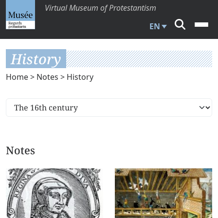
Virtual Museum of Protestantism
EN
History
Home
>
Notes
> History
Notes