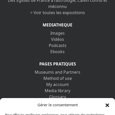
Des Églises de France à l’astrologie, Calvin connu et
méconnu
> Voir toutes les expositions
MEDIATHEQUE
Images
Vidéos
Podcasts
Ebooks
PAGES PRATIQUES
Museums and Partners
Method of use
My account
Media library
Glossary
Contact us
Gérer le consentement
Legal information
Pour offrir les meilleures expériences, nous utilisons des technologies