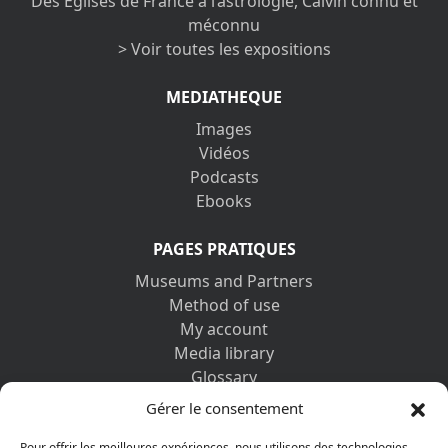
Des Églises de France à l’astrologie, Calvin connu et
méconnu
> Voir toutes les expositions
MEDIATHEQUE
Images
Vidéos
Podcasts
Ebooks
PAGES PRATIQUES
Museums and Partners
Method of use
My account
Media library
Glossary
Contact us
Gérer le consentement
Legal information
Pour offrir les meilleures expériences, nous utilisons des technologies