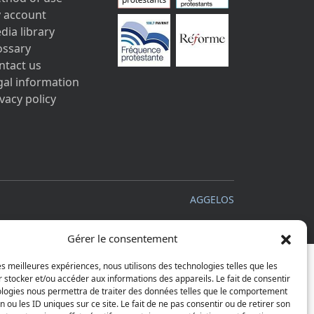
 account
dia library
ossary
ntact us
gal information
vacy policy
AGGELOS
Gérer le consentement
les meilleures expériences, nous utilisons des technologies telles que les
 stocker et/ou accéder aux informations des appareils. Le fait de consentir
ologies nous permettra de traiter des données telles que le comportement
n ou les ID uniques sur ce site. Le fait de ne pas consentir ou de retirer son