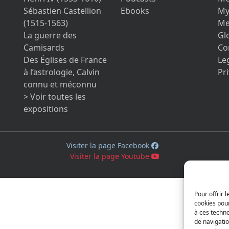
Sébastien Castellion
Ebooks
My
(1515-1563)
Me
La guerre des
Gl
Camisards
Co
Des Églises de France
Le
à l’astrologie, Calvin
Pri
connu et méconnu
> Voir toutes les
expositions
Visiter la page Facebook
Visiter la page Youtube
Pour offrir 
cookies pour
à ces techn
de navigatio