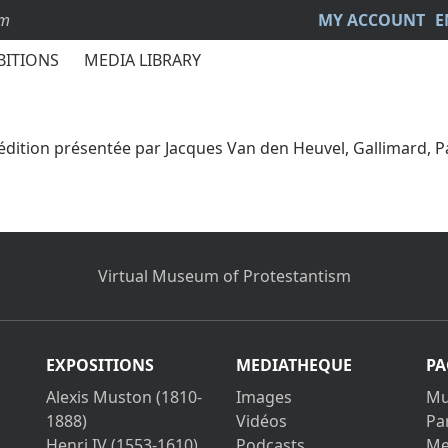
sm
MY ACCOUNT
E
BITIONS
MEDIA LIBRARY
 édition présentée par Jacques Van den Heuvel, Gallimard, P
Virtual Museum of Protestantism
EXPOSITIONS
MEDIATHEQUE
PA
Alexis Muston (1810-
Images
Mu
1888)
Vidéos
Pa
Henri IV (1553-1610)
Podcasts
Me