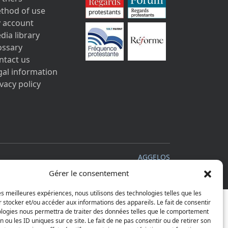
thod of use
 account
dia library
ossary
ntact us
gal information
vacy policy
AGGELOS
Gérer le consentement
les meilleures expériences, nous utilisons des technologies telles que les
 stocker et/ou accéder aux informations des appareils. Le fait de consentir
ologies nous permettra de traiter des données telles que le comportement
n ou les ID uniques sur ce site. Le fait de ne pas consentir ou de retirer son