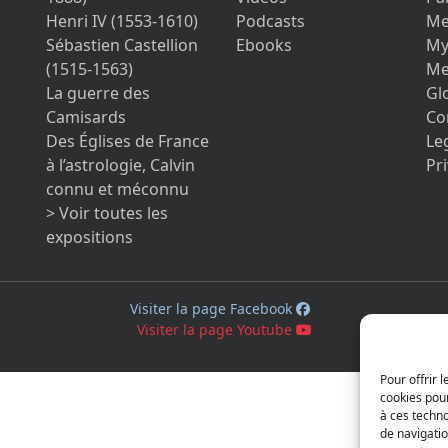
Henri IV (1553-1610)
Podcasts
Me
Sébastien Castellion
Ebooks
My
(1515-1563)
Me
La guerre des
Gl
Camisards
Co
Des Églises de France
Le
à l’astrologie, Calvin
Pri
connu et méconnu
> Voir toutes les
expositions
Visiter la page Facebook
Visiter la page Youtube
Pour offrir 
cookies pour
à ces techn
de navigatio