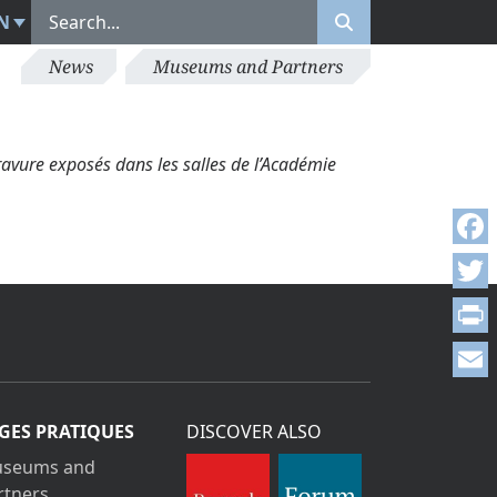
N
News
Museums and Partners
avure exposés dans les salles de l’Académie
Face
Twitt
Print
Emai
GES PRATIQUES
DISCOVER ALSO
seums and
rtners