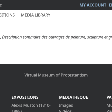
sm
MY ACCOUNT
E
BITIONS
MEDIA LIBRARY
,
Description sommaire des ouvrages de peinture, sculpture et gr
Virtual Museum of Protestantism
EXPOSITIONS
MEDIATHEQUE
PA
Alexis Muston (1810-
Images
Mu
1888)
Vidéos
Pa