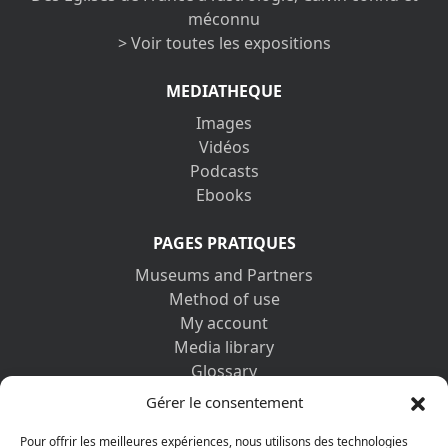
méconnu
> Voir toutes les expositions
MEDIATHEQUE
Images
Vidéos
Podcasts
Ebooks
PAGES PRATIQUES
Museums and Partners
Method of use
My account
Media library
Glossary
Contact us
Gérer le consentement
Legal information
Privacy policy
Pour offrir les meilleures expériences, nous utilisons des technologies