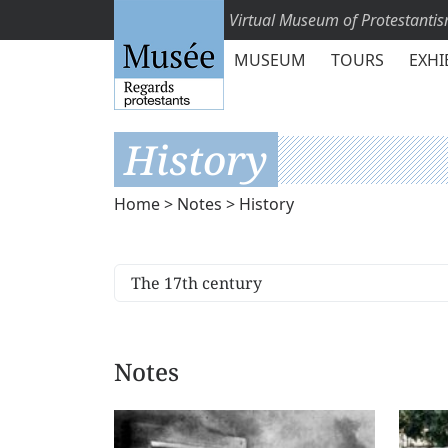
Virtual Museum of Protestanti
MUSEUM
TOURS
EXHI
History
Home
>
Notes
> History
Notes