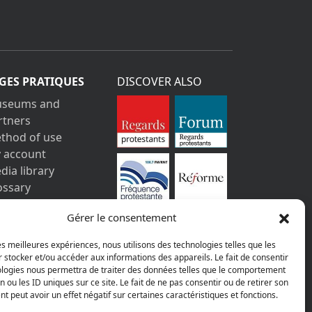
GES PRATIQUES
DISCOVER ALSO
seums and
rtners
thod of use
 account
dia library
ossary
ntact us
Gérer le consentement
gal information
vacy policy
les meilleures expériences, nous utilisons des technologies telles que les
 stocker et/ou accéder aux informations des appareils. Le fait de consentir
ologies nous permettra de traiter des données telles que le comportement
n ou les ID uniques sur ce site. Le fait de ne pas consentir ou de retirer son
 peut avoir un effet négatif sur certaines caractéristiques et fonctions.