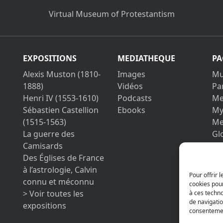
Virtual Museum of Protestantism
EXPOSITIONS
MEDIATHEQUE
PA
Alexis Muston (1810-
Images
Mu
1888)
Vidéos
Pa
Henri IV (1553-1610)
Podcasts
Me
Sébastien Castellion
Ebooks
My
(1515-1563)
Me
La guerre des
Gl
Camisards
Co
Des Églises de France
Le
à l’astrologie, Calvin
Pri
Pour offrir 
connu et méconnu
cookies pour
> Voir toutes les
à ces techn
de navigatio
expositions
consentement