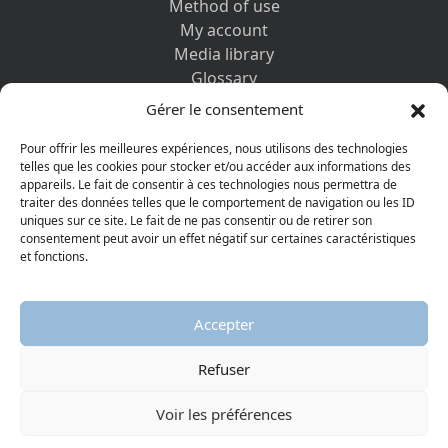
Method of use
My account
Media library
Glossary
Contact us
Gérer le consentement
Legal information
Privacy policy
Pour offrir les meilleures expériences, nous utilisons des technologies
telles que les cookies pour stocker et/ou accéder aux informations des
appareils. Le fait de consentir à ces technologies nous permettra de
DISCOVER ALSO
traiter des données telles que le comportement de navigation ou les ID
uniques sur ce site. Le fait de ne pas consentir ou de retirer son
consentement peut avoir un effet négatif sur certaines caractéristiques
et fonctions.
Accepter
Refuser
© 2026 Protestant Museum
Visiter la page Facebook
Visiter la page Youtube
Voir les préférences
AGGELOS