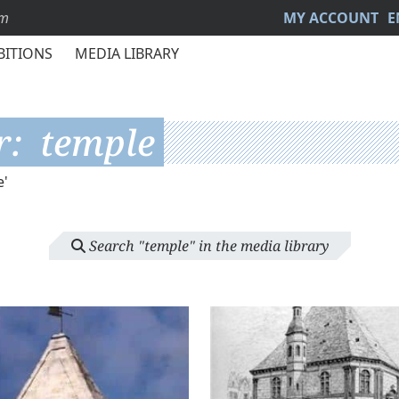
sm
MY ACCOUNT
E
BITIONS
MEDIA LIBRARY
r:
temple
e'
Search "
temple
" in the media library