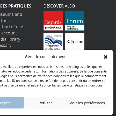
GES PRATIQUES
DISCOVER ALSO
seums and
rtners
thod of use
 account
dia library
ossary
ntact us
Gérer le consentement
gal information
vacy policy
les meilleures expériences, nous utilisons des technologies telles que les
 stocker et/ou accéder aux informations des appareils. Le fait de consentir
ologies nous permettra de traiter des données telles que le comportement
n ou les ID uniques sur ce site. Le fait de ne pas consentir ou de retirer son
 peut avoir un effet négatif sur certaines caractéristiques et fonctions.
AGGELOS
cepter
Refuser
Voir les préférences