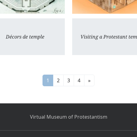
Décors de temple
Visiting a Protestant tem
1
2
3
4
»
Virtual Museum of Protestantism