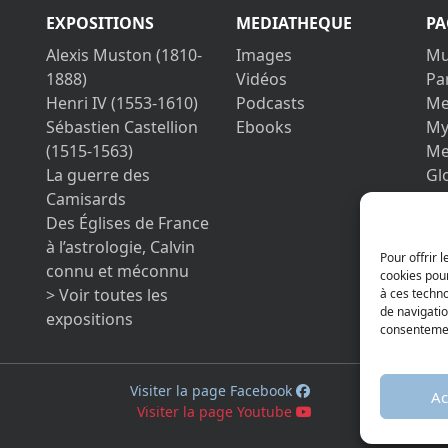
EXPOSITIONS
MEDIATHEQUE
PA
Alexis Muston (1810-
Images
Mu
1888)
Vidéos
Pa
Henri IV (1553-1610)
Podcasts
Me
Sébastien Castellion
Ebooks
My
(1515-1563)
Me
La guerre des
Gl
Camisards
Co
Des Églises de France
Le
à l’astrologie, Calvin
Pri
Pour offrir 
connu et méconnu
cookies pour
> Voir toutes les
à ces techn
de navigatio
expositions
consentement
Visiter la page Facebook
Ac
Visiter la page Youtube