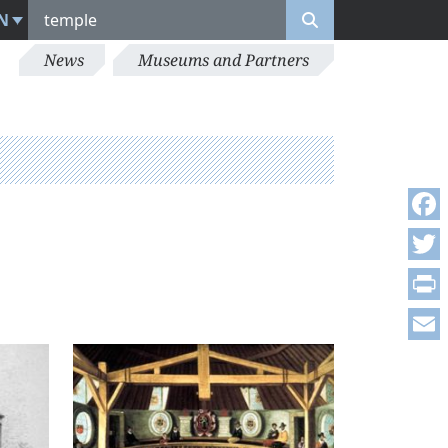
N
News
Museums and Partners
Face
Twitt
Print
Emai