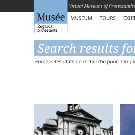
Virtual Museum of Protestanti
MUSEUM
TOURS
EXHI
Search results fo
Home
> Résultats de recherche pour 'templ