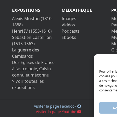
EXPOSITIONS
MEDIATHEQUE
PA
Alexis Muston (1810-
Images
Mu
1888)
Vidéos
Pa
Henri IV (1553-1610)
Podcasts
Me
Sébastien Castellion
Ebooks
My
(1515-1563)
Me
La guerre des
Gl
Camisards
Co
Des Églises de France
Le
à l’astrologie, Calvin
Pri
Pour offrir 
connu et méconnu
cookies pour
> Voir toutes les
à ces techn
de navigatio
expositions
consentement
Visiter la page Facebook
Ac
Visiter la page Youtube