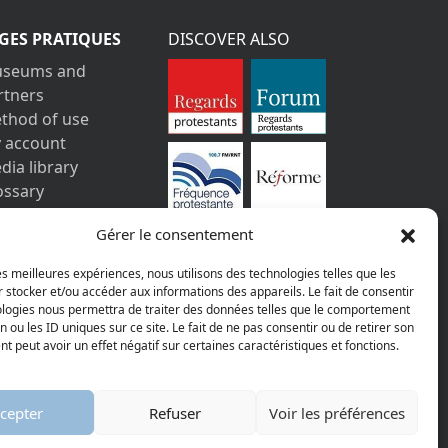
GES PRATIQUES
DISCOVER ALSO
seums and
rtners
thod of use
 account
dia library
ossary
ntact us
Gérer le consentement
gal information
vacy policy
les meilleures expériences, nous utilisons des technologies telles que les
 stocker et/ou accéder aux informations des appareils. Le fait de consentir
ologies nous permettra de traiter des données telles que le comportement
n ou les ID uniques sur ce site. Le fait de ne pas consentir ou de retirer son
 peut avoir un effet négatif sur certaines caractéristiques et fonctions.
AGGELOS
cepter
Refuser
Voir les préférences