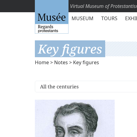
Virtual Museum of Protestanti
MUSEUM
TOURS
EXHI
Key figures
Home
>
Notes
> Key figures