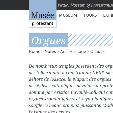
Virtual Museum of Protestanti
MUSEUM
TOURS
EXHI
Orgues
Home
>
Notes
>
Art - Heritage
> Orgues
De nombreux temples possèdent des orgues
e
des Silbermann a construit au XVIII
siè
dehors de l’Alsace, la plupart des orgues
des églises catholiques dévolues au prot
dominé par Aristide Cavaillé-Coll, qui con
orgues «romantiques» et «symphoniques
soufflerie beaucoup plus puissante. Modif
l’histoire des orgues.