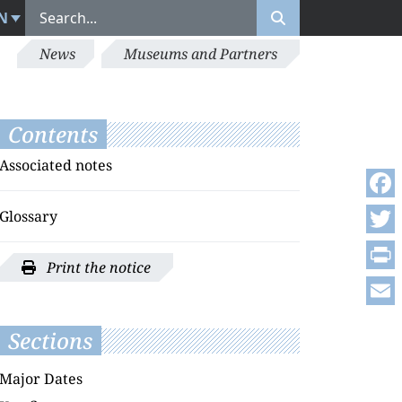
N
News
Museums and Partners
Contents
Associated notes
Face
Glossary
Twitt
Print the notice
Print
Emai
Sections
Major Dates