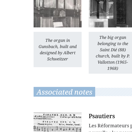
The big organ
The organ in
belonging to the
Gunsbach, built and
Saint Dié (88)
designed by Albert
church, built by P.
Schweitzer
Vallotton (1965-
1968)
Associated notes
Psautiers
Les Réformateurs p