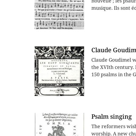
nouvelle ; les psau
musique. Ils sont éd
Claude Goudime
Claude Goudimel w
the XVIth century.
150 psalms in the G
Psalm singing
The reformers wish
worship. A new chu