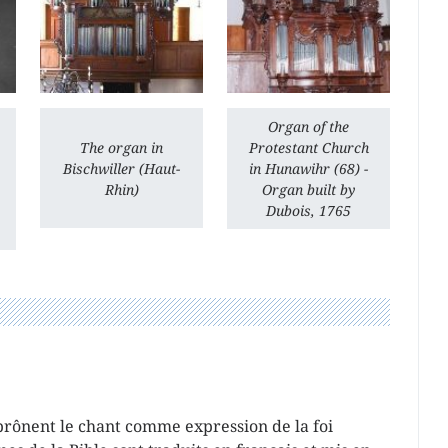
Organ of the
The organ in
Protestant Church
Bischwiller (Haut-
in Hunawihr (68) -
Rhin)
Organ built by
Dubois, 1765
rônent le chant comme expression de la foi