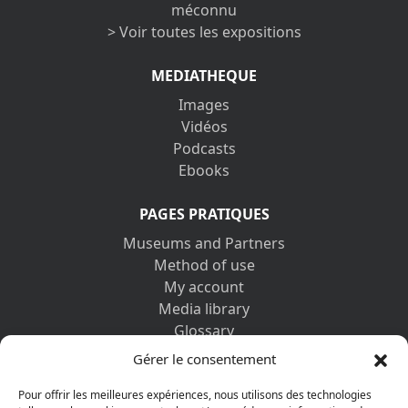
méconnu
> Voir toutes les expositions
MEDIATHEQUE
Images
Vidéos
Podcasts
Ebooks
PAGES PRATIQUES
Museums and Partners
Method of use
My account
Media library
Glossary
Contact us
Gérer le consentement
Legal information
Privacy policy
Pour offrir les meilleures expériences, nous utilisons des technologies