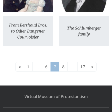
From Berthoud Bros.
The Schlumberger
to Odier Bungener
family
Courvoisier
«
1
…
6
7
8
…
17
»
Virtual Museum of Protestantism