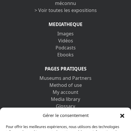
méconnu
> Voir toutes les expositions
MEDIATHEQUE
Images
Vidéos
Podcasts
Ebooks
PAGES PRATIQUES
Museums and Partners
Method of use
My account
Media library
Glossary
Contact us
Gérer le consentement
Legal information
Privacy policy
Pour offrir les meilleures expériences, nous utilisons des technologies