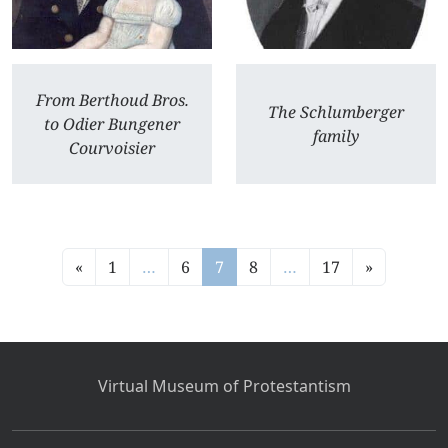
From Berthoud Bros.
The Schlumberger
to Odier Bungener
family
Courvoisier
«
1
…
6
7
8
…
17
»
Virtual Museum of Protestantism