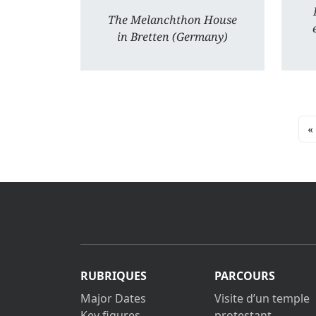
The Melanchthon House
in Bretten (Germany)
«
RUBRIQUES
PARCOURS
Major Dates
Visite d’un temple
Key figures
protestant