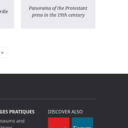
Panorama of the Protestant
rdie
press in the 19th century
»
GES PRATIQUES
DISCOVER ALSO
seums and
rtners