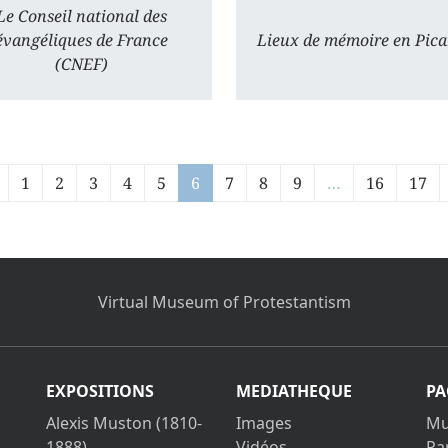
Le Conseil national des
évangéliques de France
Lieux de mémoire en Pica
(CNEF)
1
2
3
4
5
6
7
8
9
…
16
17
Virtual Museum of Protestantism
EXPOSITIONS
MEDIATHEQUE
PA
Alexis Muston (1810-
Images
Mu
1888)
Vidéos
Pa