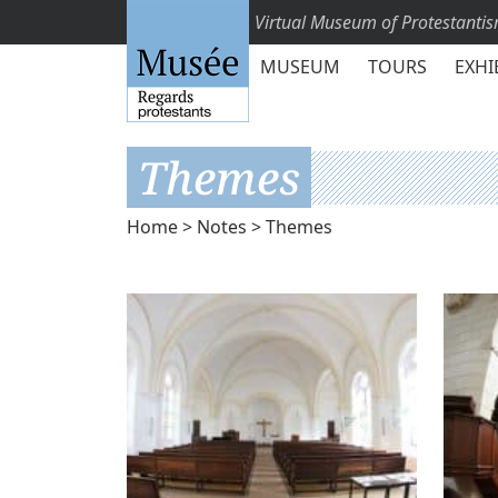
Virtual Museum of Protestanti
MUSEUM
TOURS
EXHI
Themes
Home
>
Notes
> Themes