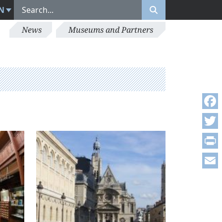
N
News
Museums and Partners
Face
Twitt
Print
Emai