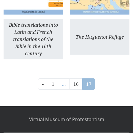
Bible translations into
Latin and French
The Huguenot Refuge
translations of the
Bible in the 16th
century
«
1
…
16
17
Virtual Museum of Protestantism