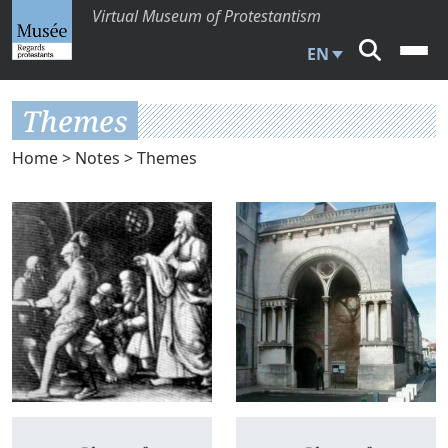
Virtual Museum of Protestantism
EN
Themes
Home
>
Notes
> Themes