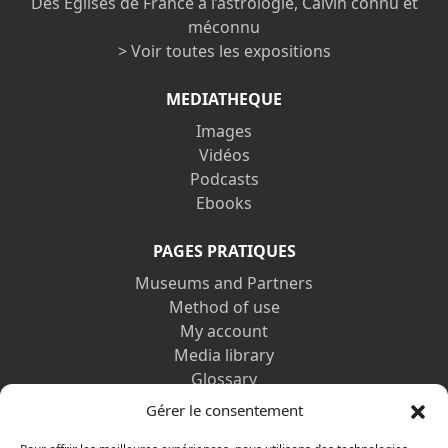
Des Églises de France à l’astrologie, Calvin connu et
méconnu
> Voir toutes les expositions
MEDIATHEQUE
Images
Vidéos
Podcasts
Ebooks
PAGES PRATIQUES
Museums and Partners
Method of use
My account
Media library
Glossary
Contact us
Gérer le consentement
Legal information