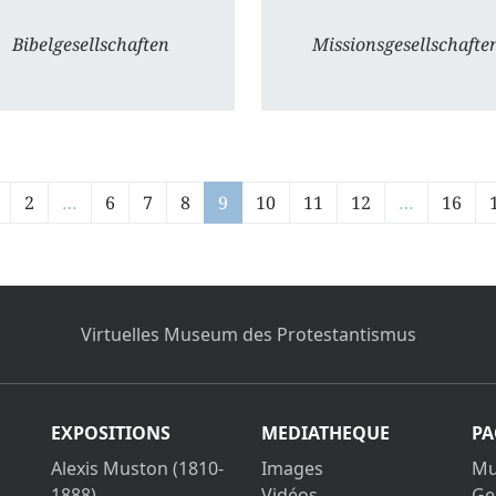
Bibelgesellschaften
Missionsgesellschafte
2
…
6
7
8
9
10
11
12
…
16
Virtuelles Museum des Protestantismus
EXPOSITIONS
MEDIATHEQUE
PA
Alexis Muston (1810-
Images
Mu
1888)
Vidéos
Ge