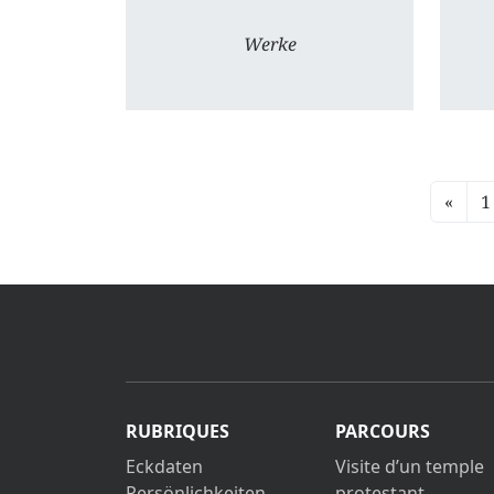
Werke
«
1
RUBRIQUES
PARCOURS
Eckdaten
Visite d’un temple
Persönlichkeiten
protestant