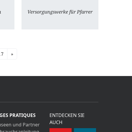
n
Versorgungswerke für Pfarrer
17
»
GES PRATIQUES
ENTDECKEN SIE
AUCH
seen und Partner
brauchsanleitung