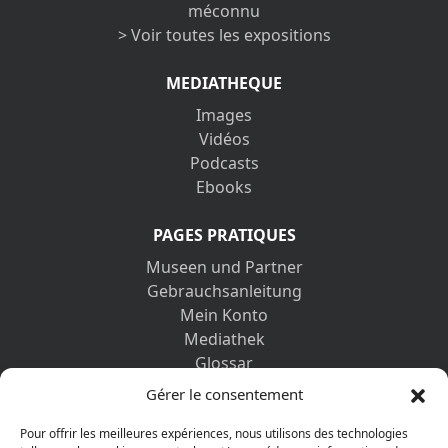
méconnu
> Voir toutes les expositions
MEDIATHEQUE
Images
Vidéos
Podcasts
Ebooks
PAGES PRATIQUES
Museen und Partner
Gebrauchsanleitung
Mein Konto
Mediathek
Glossar
Kontaktformular
Gérer le consentement
Impressum
Datenschutz-Bestimmungen
Pour offrir les meilleures expériences, nous utilisons des technologies