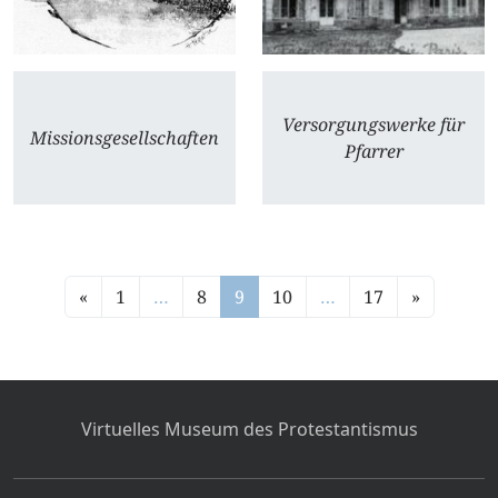
Versorgungswerke für
Missionsgesellschaften
Pfarrer
«
1
…
8
9
10
…
17
»
Virtuelles Museum des Protestantismus