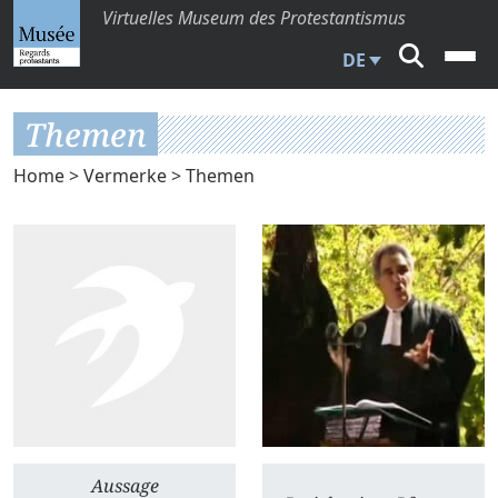
Virtuelles Museum des Protestantismus
DE
Themen
Home
>
Vermerke
> Themen
Aussage