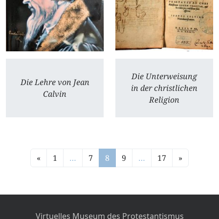
Die Unterweisung
Die Lehre von Jean
in der christlichen
Calvin
Religion
«
1
…
7
8
9
…
17
»
Virtuelles Museum des Protestantismus