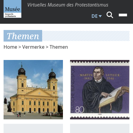
Virtuelles Museum des Protestantismus
DE
Themen
Home
>
Vermerke
> Themen