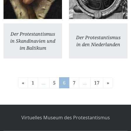
Der Protestantismus
Der Protestantismus
in Skandinavien und
in den Niederlanden
im Baltikum
«
1
…
5
6
7
…
17
»
Virtuelles Museum des Protestantismus