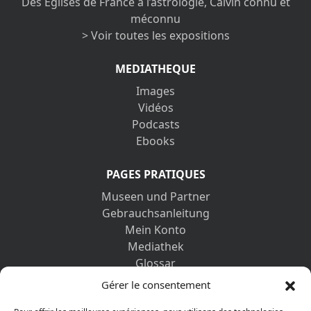
Des Églises de France à l’astrologie, Calvin connu et
méconnu
> Voir toutes les expositions
MEDIATHEQUE
Images
Vidéos
Podcasts
Ebooks
PAGES PRATIQUES
Museen und Partner
Gebrauchsanleitung
Mein Konto
Mediathek
Glossar
Kontaktformular
Gérer le consentement
Impressum