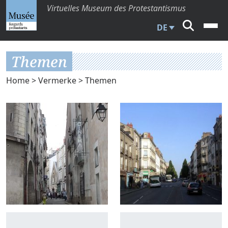
Virtuelles Museum des Protestantismus
DE
Themen
Home
>
Vermerke
> Themen