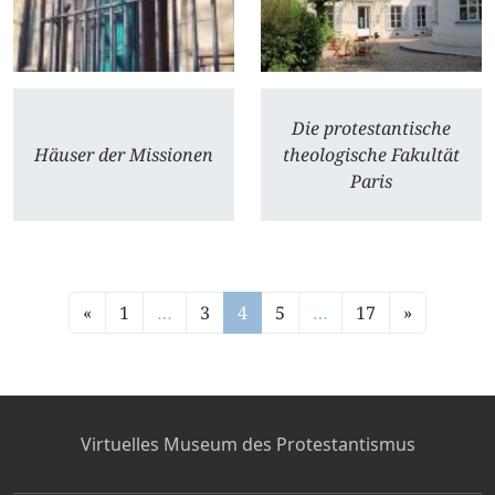
Die protestantische
Häuser der Missionen
theologische Fakultät
Paris
«
1
…
3
4
5
…
17
»
Virtuelles Museum des Protestantismus