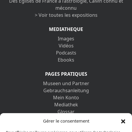
Des Églises de France à l’astrologie, Calvin connu et
méconnu
> Voir toutes les expositions
MEDIATHEQUE
Images
Vidéos
Podcasts
Ebooks
PAGES PRATIQUES
Museen und Partner
Gebrauchsanleitung
Mein Konto
Mediathek
Glossar
Kontaktformular
Gérer le consentement
Impressum