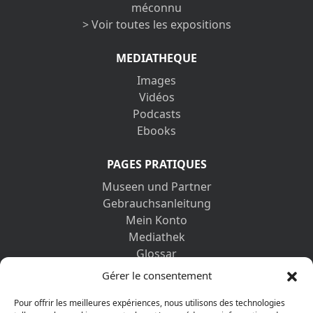
méconnu
> Voir toutes les expositions
MEDIATHEQUE
Images
Vidéos
Podcasts
Ebooks
PAGES PRATIQUES
Museen und Partner
Gebrauchsanleitung
Mein Konto
Mediathek
Glossar
Kontaktformular
Gérer le consentement
Impressum
Datenschutz-Bestimmungen
Pour offrir les meilleures expériences, nous utilisons des technologies