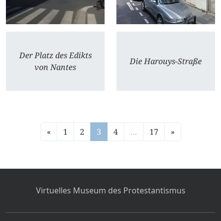
Der Platz des Edikts
Die Harouys-Straße
von Nantes
«
1
2
3
4
…
17
»
Virtuelles Museum des Protestantismus