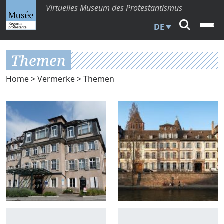
Virtuelles Museum des Protestantismus
DE
Themen
Home
>
Vermerke
> Themen