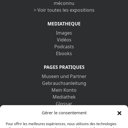
méconnu
> Voir toutes les expositions
MEDIATHEQUE
Images
Vidéos
Podcasts
Ebooks
PAGES PRATIQUES
Museen und Partner
Gebrauchsanleitung
Mein Konto
Mediathek
Glossar
Kontaktformular
Gérer le consentement
Impressum
Datenschutz-Bestimmungen
Pour offrir les meilleures expériences, nous utilisons des technologies