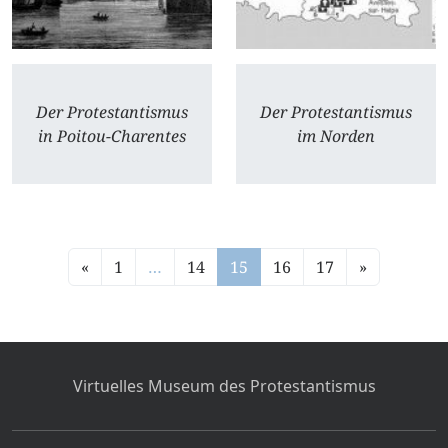
Der Protestantismus
Der Protestantismus
in Poitou-Charentes
im Norden
«
1
…
14
15
16
17
»
Virtuelles Museum des Protestantismus